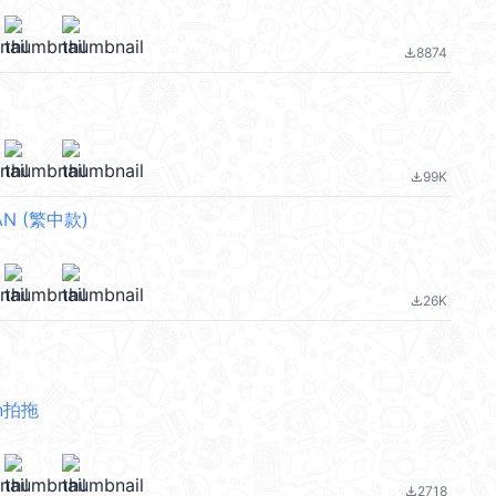
8874
file_download
99K
file_download
N (繁中款)
26K
file_download
n拍拖
2718
file_download