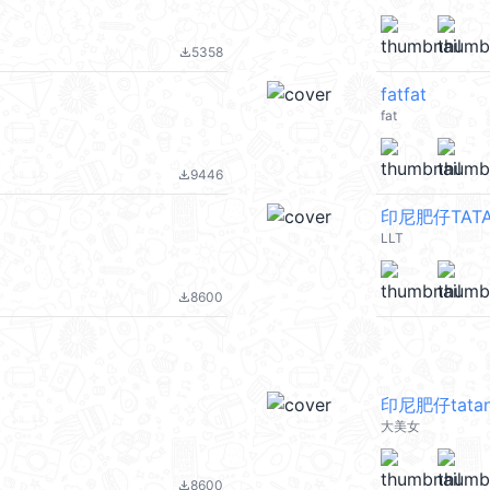
5358
file_download
fatfat
fat
9446
file_download
印尼肥仔TATA
LLT
8600
file_download
印尼肥仔tata
大美女
8600
file_download