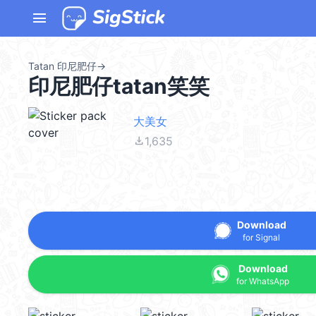
menu
Tatan 印尼肥仔
→
印尼肥仔tatan笑笑
大美女
file_download
1,635
Download
for Signal
Download
for WhatsApp