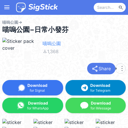
menu
search
喵嗚公園
→
喵嗚公園−日常小發芬
喵嗚公園
file_download
1,368
share
more_vert
Share
Download
Download
for Signal
for Telegram
Download
Download
for WhatsApp
for iMessage