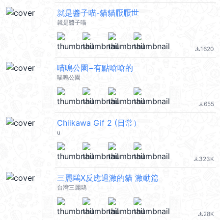
就是醬子喵-貓貓厭厭世
就是醬子喵
1620
file_download
喵嗚公園−有點嗆嗆的
喵嗚公園
655
file_download
Chiikawa Gif 2 (日常）
u
323K
file_download
三麗鷗X反應過激的貓 激動篇
台灣三麗鷗
28K
file_download