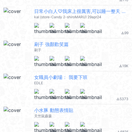
file_download
日常小白人♡我床上很厲害,可以睡一整天 @kal_pc
kal (store-Candy 2-shiroMARU) 29apr24
99
file_download
刷子 強顏歡笑篇
刷子
19K
file_download
女職員小劇場： 我要下班
EDLE
5373
file_download
小水豚 動態表情貼
天竺鼠森森
6825