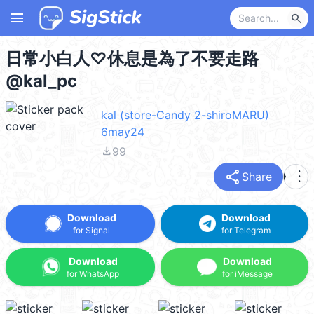
menu
search
日常小白人♡休息是為了不要走路
@kal_pc
kal (store-Candy 2-shiroMARU)
6may24
file_download
99
share
more_vert
Share
Download
Download
for Signal
for Telegram
Download
Download
for WhatsApp
for iMessage