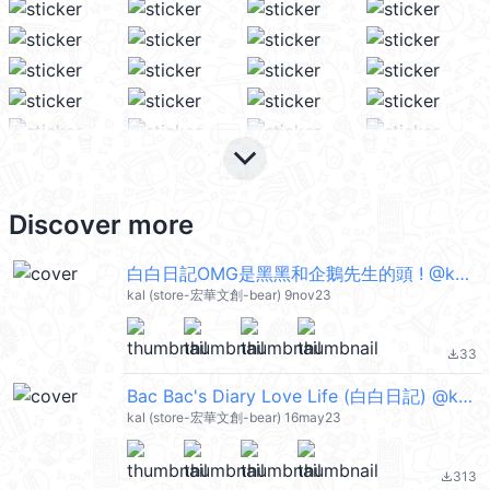
keyboard_arrow_down
Discover more
白白日記OMG是黑黑和企鵝先生的頭 ! @kal_pc
kal (store-宏華文創-bear) 9nov23
33
file_download
Bac Bac's Diary Love Life (白白日記) @kal_pc
kal (store-宏華文創-bear) 16may23
313
file_download