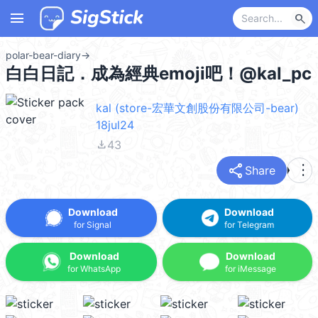
menu
search
polar-bear-diary
→
白白日記．成為經典emoji吧！@kal_pc
kal (store-宏華文創股份有限公司-bear)
18jul24
file_download
43
share
more_vert
Share
Download
Download
for Signal
for Telegram
Download
Download
for WhatsApp
for iMessage