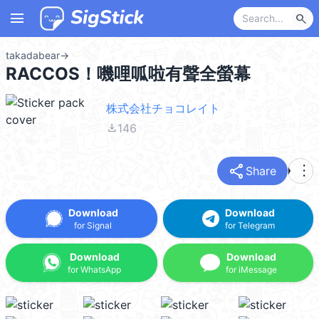
menu
search
takadabear
→
RACCOS！嘰哩呱啦有聲全螢幕
株式会社チョコレイト
file_download
146
share
more_vert
Share
Download
Download
for Signal
for Telegram
Download
Download
for WhatsApp
for iMessage