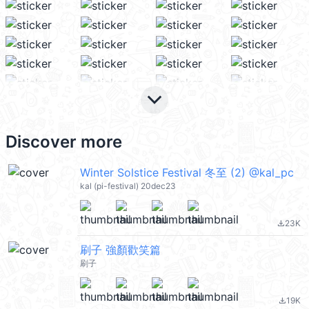
keyboard_arrow_down
Discover more
Winter Solstice Festival 冬至 (2) @kal_pc
kal (pi-festival) 20dec23
23K
file_download
刷子 強顏歡笑篇
刷子
19K
file_download