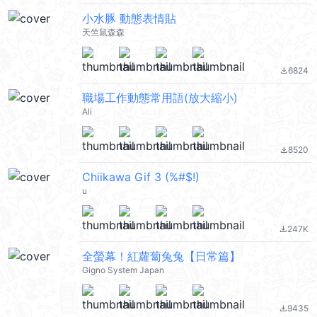
小水豚 動態表情貼
天竺鼠森森
6824
file_download
職場工作動態常用語(放大縮小)
Ali
8520
file_download
Chiikawa Gif 3 (%#$!)
u
247K
file_download
全螢幕！紅蘿蔔兔兔【日常篇】
Gigno System Japan
9435
file_download