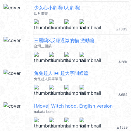
少女心小劇場(I人劇場)
四月畫畫
1303
file_download
三麗鷗X反應過激的貓 激動篇
台灣三麗鷗
28K
file_download
兔兔超人 ⧓ 超大字問候篇
兔兔超人與單單熊
654
file_download
[Move] Witch hood. English version
nakata bench
1529
file_download