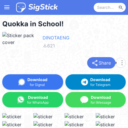
menu
search
Quokka in School!
DINOTAENG
file_download
621
share
more_vert
Share
Download
Download
for Signal
for Telegram
Download
Download
for WhatsApp
for iMessage