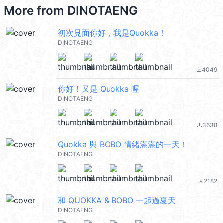
More from
DINOTAENG
初次見面你好，我是Quokka！
DINOTAENG
4049
file_download
你好！又是 Quokka 喔
DINOTAENG
3638
file_download
Quokka 與 BOBO 情緒滿滿的一天！
DINOTAENG
2182
file_download
和 QUOKKA & BOBO 一起過夏天
DINOTAENG