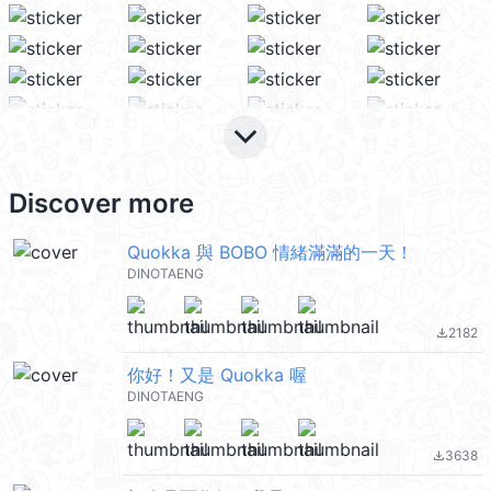
keyboard_arrow_down
Discover more
Quokka 與 BOBO 情緒滿滿的一天！
DINOTAENG
2182
file_download
你好！又是 Quokka 喔
DINOTAENG
3638
file_download