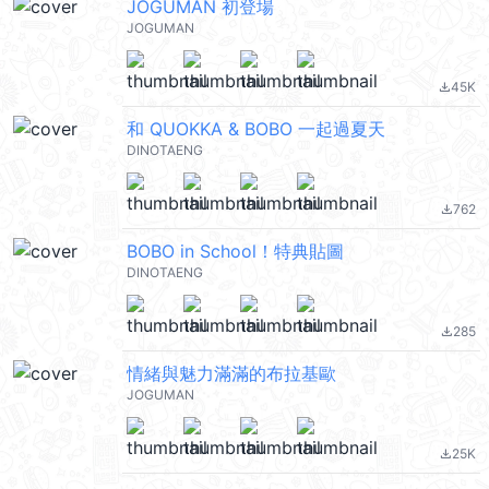
JOGUMAN 初登場
JOGUMAN
45K
file_download
和 QUOKKA & BOBO 一起過夏天
DINOTAENG
762
file_download
BOBO in School！特典貼圖
DINOTAENG
285
file_download
情緒與魅力滿滿的布拉基歐
JOGUMAN
25K
file_download