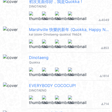
初次見面你好，我是Quokka！
DINOTAENG
4049
file_download
Marshville 快樂的新年 (Quokka, Happy New Year, CNY) @kal_pc
kal (store-Dinotaeng-quokka) 1feb24
853
file_download
Dinotaeng
Quokka
1614
file_download
EVERYBODY COCOCUP!
DINOTAENG
714
file_download