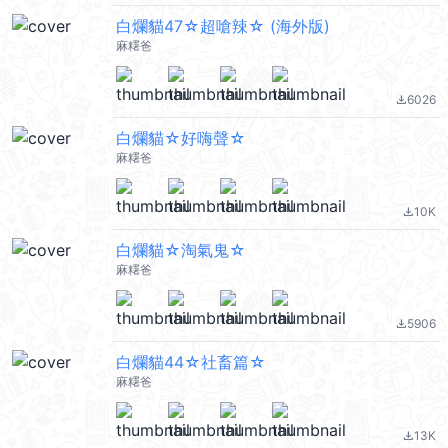
白爛貓47☆超嗆辣☆ (海外版)
麻糬爸
6026
file_download
白爛貓☆好嗨聲☆
麻糬爸
10K
file_download
白爛貓☆淘氣鬼☆
麻糬爸
5906
file_download
白爛貓44☆社畜篇☆
麻糬爸
13K
file_download