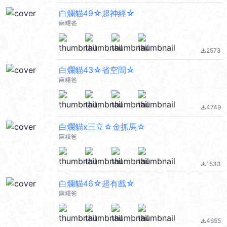
白爛貓49☆超神經☆
麻糬爸
2573
file_download
白爛貓43☆省空間☆
麻糬爸
4749
file_download
白爛貓x三立☆金抓馬☆
麻糬爸
1533
file_download
白爛貓46☆超有戲☆
麻糬爸
4655
file_download