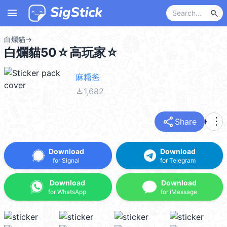
menu
search
白爛貓
→
白爛貓50☆高玩家☆
麻糬爸
file_download
1,682
share
more_vert
Share
Download
Download
for Signal
for Telegram
Download
Download
for WhatsApp
for iMessage