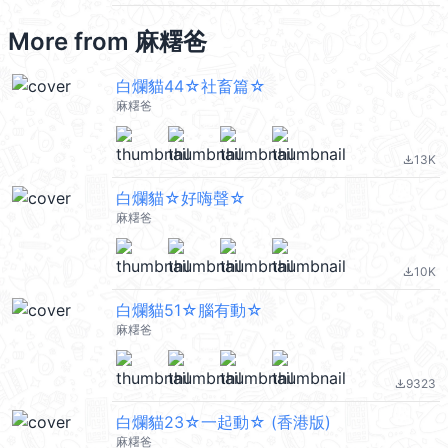
More from
麻糬爸
白爛貓44☆社畜篇☆
麻糬爸
13K
file_download
白爛貓☆好嗨聲☆
麻糬爸
10K
file_download
白爛貓51☆腦有動☆
麻糬爸
9323
file_download
白爛貓23☆一起動☆ (香港版)
麻糬爸