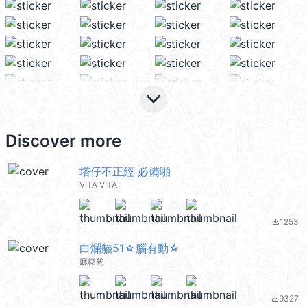
keyboard_arrow_down
Discover more
塔仔不正經 必備啪
VITA VITA
1253
file_download
白爛貓51☆腦有動☆
麻糬爸
9327
file_download