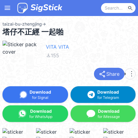
menu
search
taizai-bu-zhengjing
→
塔仔不正經 一起啪
VITA VITA
file_download
155
share
more_vert
Share
Download
Download
for Signal
for Telegram
Download
Download
for WhatsApp
for iMessage