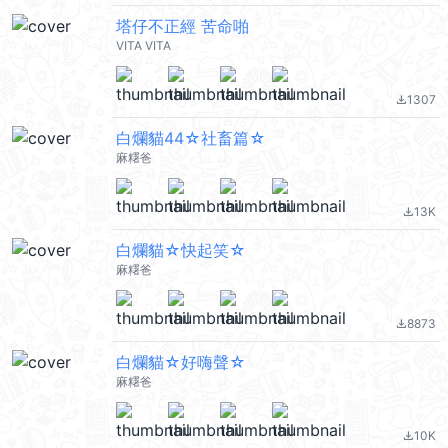
塔仔不正經 苦命啪
VITA VITA
1307
file_download
白爛貓44☆社畜篇☆
麻糬爸
13K
file_download
白爛貓☆快起笑☆
麻糬爸
8873
file_download
白爛貓☆好嗨聲☆
麻糬爸
10K
file_download