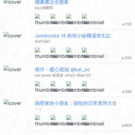
國畫書法全螢幕
layy俱樂部
156
file_download
Jumbooka 14 粉領小妹職場求生記
KAPOMY
306
file_download
柑仔 - 暖心祝福 @kal_pc
kal (store-哈星星-other) 18dec24
286
file_download
隔壁家的小朋友：搞怪的日常實用大全
ㄍㄍ
608
file_download