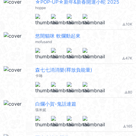
☆POP-UP☆新年&新春開運小蛇 2025
hoppe
10K
file_download
悠閒貓咪 軟爛動起來
mofusand
47K
file_download
森七七消消樂(釋放負能量)
卡咘
80
file_download
白爛小賀-鬼話連篇
張米妮
165
file_download