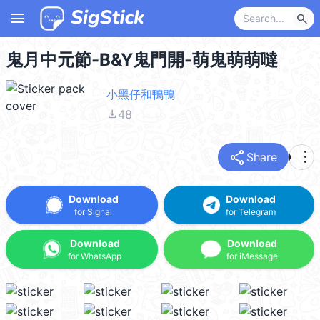
menu
search
鬼月中元節-B&Y鬼門開-萌鬼萌萌噠
小黑仔和鴨鴨
file_download
48
share
more_vert
Share
Download
Download
for Signal
for Telegram
Download
Download
for WhatsApp
for iMessage