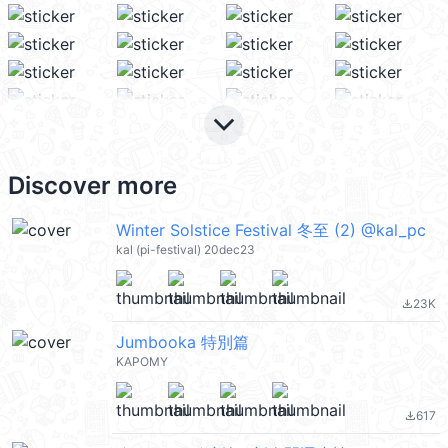
keyboard_arrow_down
Discover more
Winter Solstice Festival 冬至 (2) @kal_pc
kal (pi-festival) 20dec23
23K
file_download
Jumbooka 特別篇
KAPOMY
617
file_download