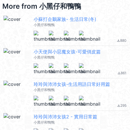
More from
小黑仔和鴨鴨
小蘇打企鵝家族- 生活日常(冬)
小黑仔和鴨鴨
880
file_download
小天使與小惡魔女孩-可愛俏皮篇
小黑仔和鴨鴨
861
file_download
玲玲與沛沛女孩-生活用語日常好用篇
小黑仔和鴨鴨
295
file_download
玲玲與沛沛女孩2 - 實用日常篇
小黑仔和鴨鴨