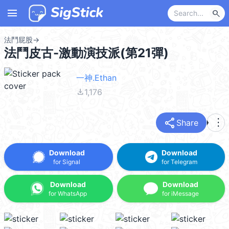
menu
search
法鬥屁股
→
法鬥皮古-激動演技派(第21彈)
一神.Ethan
file_download
1,176
share
more_vert
Share
Download
Download
for Signal
for Telegram
Download
Download
for WhatsApp
for iMessage