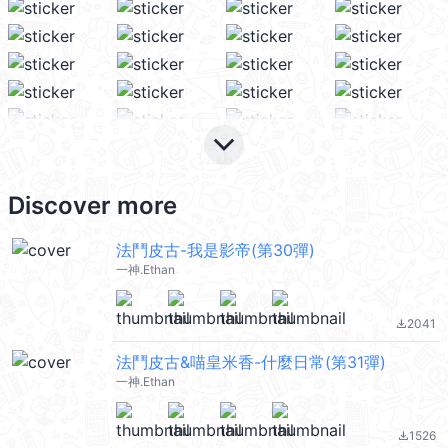
keyboard_arrow_down
Discover more
法鬥皮古-我是影帝(第30彈)
一神.Ethan
2041
file_download
法鬥皮古&喵皇米香-什麼日常(第31彈)
一神.Ethan
1526
file_download