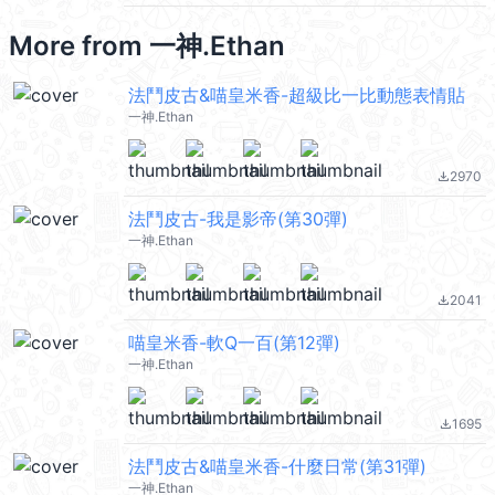
More from
一神.Ethan
法鬥皮古&喵皇米香-超級比一比動態表情貼
一神.Ethan
2970
file_download
法鬥皮古-我是影帝(第30彈)
一神.Ethan
2041
file_download
喵皇米香-軟Q一百(第12彈)
一神.Ethan
1695
file_download
法鬥皮古&喵皇米香-什麼日常(第31彈)
一神.Ethan