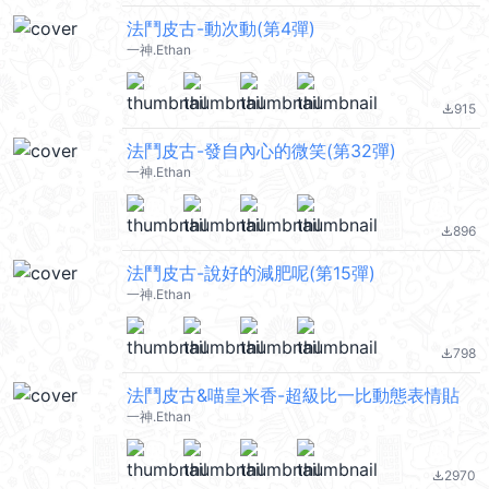
法鬥皮古-動次動(第4彈)
一神.Ethan
915
file_download
法鬥皮古-發自內心的微笑(第32彈)
一神.Ethan
896
file_download
法鬥皮古-說好的減肥呢(第15彈)
一神.Ethan
798
file_download
法鬥皮古&喵皇米香-超級比一比動態表情貼
一神.Ethan
2970
file_download