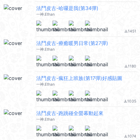
法鬥皮古-哈囉是我(第34彈)
一神.Ethan
1451
file_download
法鬥皮古-療癒暖男日常(第27彈)
一神.Ethan
1180
file_download
法鬥皮古-瘋狂上班族(第17彈)好感貼圖
一神.Ethan
1035
file_download
法鬥皮古-跑跳碰全螢幕動起來
一神.Ethan
1074
file_download