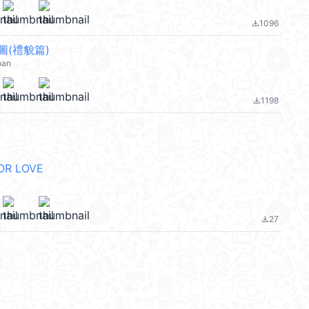
1096
file_download
圖(禮貌篇)
pan
1198
file_download
OR LOVE
27
file_download