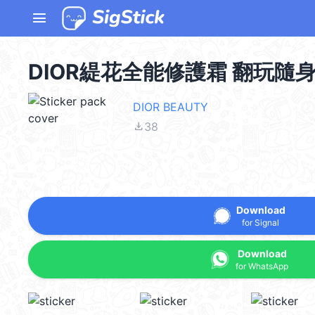
menu
DIOR緹花全能修護霜 翻玩隨
DIOR BEAUTY
file_download
38
Download
for Signal
Download
for WhatsApp