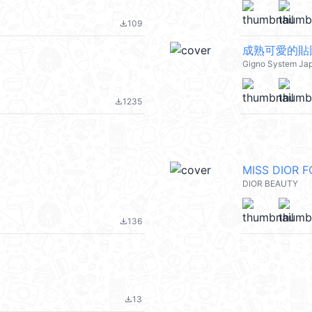
109
file_download
成熟可愛的貼
Gigno System Ja
1235
file_download
MISS DIOR F
DIOR BEAUTY
136
file_download
13
file_download