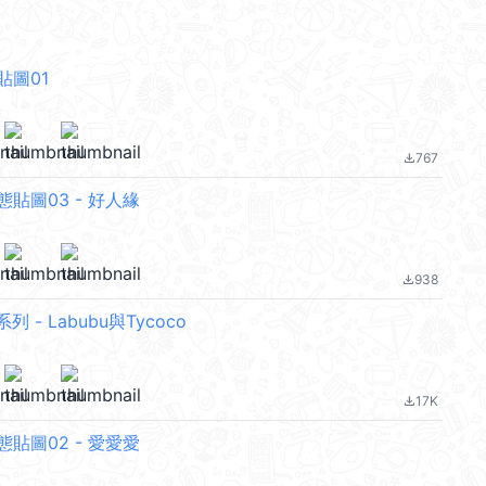
貼圖01
767
file_download
貼圖03 - 好人緣
938
file_download
r系列 - Labubu與Tycoco
17K
file_download
貼圖02 - 愛愛愛