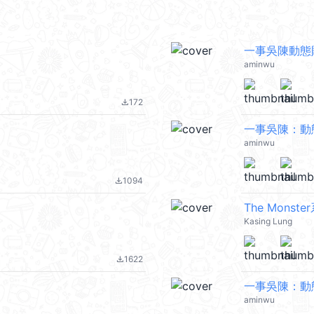
一事吳陳動態
aminwu
172
file_download
一事吳陳：動態
aminwu
1094
file_download
The Monste
Kasing Lung
1622
file_download
一事吳陳：動態
aminwu