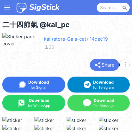
menu
search
二十四節氣 @kal_pc
kal (store-Gala-cat) 14dec19
file_download
32
share
more_vert
Share
Download
Download
for Signal
for Telegram
Download
Download
for WhatsApp
for iMessage