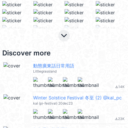
keyboard_arrow_down
Discover more
動態廣東話日常用語
Littlegrassland
14K
file_download
Winter Solstice Festival 冬至 (2) @kal_pc
kal (pi-festival) 20dec23
23K
file_download