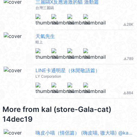
三麗鷗X反應過激的貓 激動篇
台灣三麗鷗
28K
file_download
天氣先生
蝗上
789
file_download
LINE卡通明星（休閒敬語篇）
LY Corporation
884
file_download
More from
kal (store-Gala-cat)
14dec19
嗨皮小喵（情侶篇） (嗨皮喵, 嗷大喵) @kal_pc