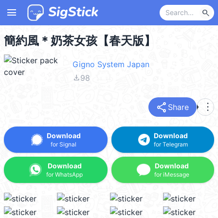
menu
search
簡約風＊奶茶女孩【春天版】
Gigno System Japan
file_download
98
share
more_vert
Share
Download
Download
for Signal
for Telegram
Download
Download
for WhatsApp
for iMessage