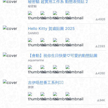
秘密貓 超實用工作系 動態表情貼 2
秘密貓
4926
file_download
Hello Kitty 賀歳貼圖 2025
SANRIO
2393
file_download
【會動】祝你生日快樂♡可愛的動態貼圖
aquamarine
4260
file_download
吉伊唔想番工系列🙂‍↔️
髀髀
94K
file_download