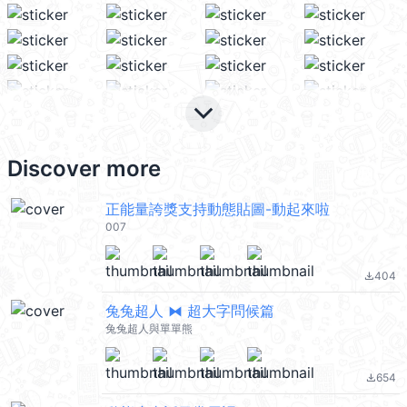
keyboard_arrow_down
Discover more
正能量誇獎支持動態貼圖-動起來啦
007
404
file_download
兔兔超人 ⧓ 超大字問候篇
兔兔超人與單單熊
654
file_download