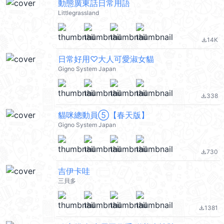
動態廣東話日常用語
Littlegrassland
14K
file_download
日常好用♡大人可愛淑女貓
Gigno System Japan
338
file_download
貓咪總動員⑤【春天版】
Gigno System Japan
730
file_download
吉伊卡哇
三貝多
1381
file_download