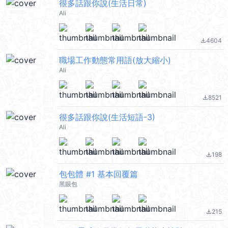
很多話跟你說(生活日常)
Ali
4604
file_download
職場工作動態常用語(放大縮小)
Ali
8521
file_download
很多話跟你說(生活短語-3)
Ali
198
file_download
包包體 #1 基本回覆篇
黑眼包
215
file_download