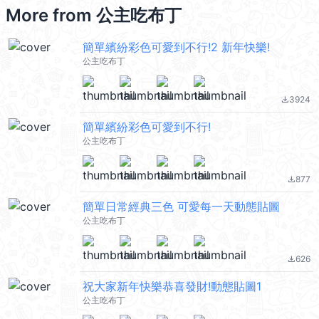
More from
公主吃布丁
簡單繽紛彩色可愛到不行!2 新年快樂!
公主吃布丁
3924
file_download
簡單繽紛彩色可愛到不行!
公主吃布丁
877
file_download
簡單日常經典三色 可愛每一天動態貼圖
公主吃布丁
626
file_download
祝大家新年快樂恭喜發財!動態貼圖1
公主吃布丁