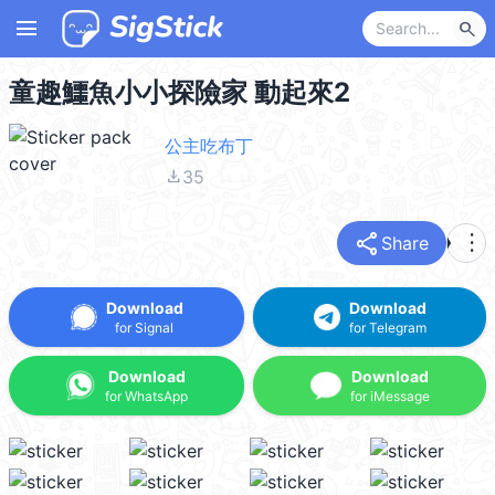
menu
search
童趣鱷魚小小探險家 動起來2
公主吃布丁
file_download
35
share
more_vert
Share
Download
Download
for Signal
for Telegram
Download
Download
for WhatsApp
for iMessage