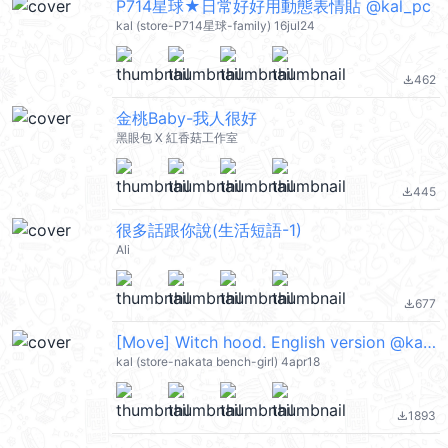
P714星球★日常好好用動態表情貼 @kal_pc
kal (store-P714星球-family) 16jul24
462
file_download
金桃Baby-我人很好
黑眼包 X 紅香菇工作室
445
file_download
很多話跟你說(生活短語-1)
Ali
677
file_download
[Move] Witch hood. English version @kal_pc
kal (store-nakata bench-girl) 4apr18
1893
file_download