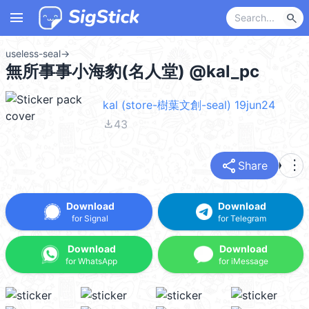
menu
search
useless-seal
→
無所事事小海豹(名人堂) @kal_pc
kal (store-樹葉文創-seal) 19jun24
file_download
43
share
more_vert
Share
Download
Download
for Signal
for Telegram
Download
Download
for WhatsApp
for iMessage