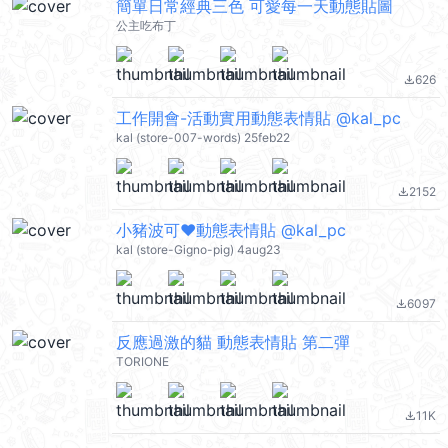
簡單日常經典三色 可愛每一天動態貼圖
公主吃布丁
626
file_download
工作開會-活動實用動態表情貼 @kal_pc
kal (store-007-words) 25feb22
2152
file_download
小豬波可❤動態表情貼 @kal_pc
kal (store-Gigno-pig) 4aug23
6097
file_download
反應過激的貓 動態表情貼 第二彈
TORIONE
11K
file_download