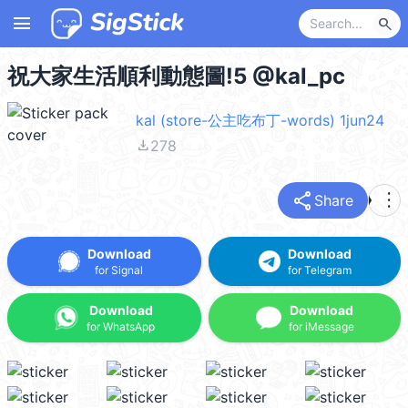
menu
search
祝大家生活順利動態圖!5 @kal_pc
kal (store-公主吃布丁-words) 1jun24
file_download
278
share
more_vert
Share
Download
Download
for Signal
for Telegram
Download
Download
for WhatsApp
for iMessage