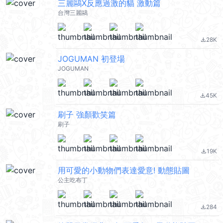
三麗鷗X反應過激的貓 激動篇
台灣三麗鷗
28K
file_download
JOGUMAN 初登場
JOGUMAN
45K
file_download
刷子 強顏歡笑篇
刷子
19K
file_download
用可愛的小動物們表達愛意! 動態貼圖
公主吃布丁
284
file_download