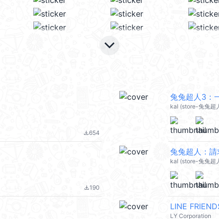
keyboard_arrow_down
兔兔超人3：一
kal (store-兔兔超
654
file_download
兔兔超人：請求
kal (store-兔兔超
190
file_download
LINE FRIE
LY Corporation