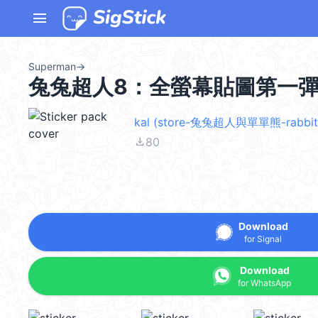
menu
Superman
→
兔兔超人8：全螢幕貼圖第一彈！ 
kal (store-兔兔超人與單單熊-rabbit
file_download
80
Download
for Signal
Download
for WhatsApp