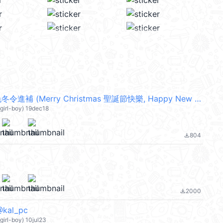
生活週記-白色冬令進補 (Merry Christmas 聖誕節快樂, Happy New Year 新年快樂 CNY) @kal_pc
irl-boy) 19dec18
804
file_download
2000
file_download
kal_pc
irl-boy) 10jul23