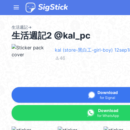
menu
生活週記
→
生活週記2 @kal_pc
kal (store-黑白工-girl-boy) 12sep1
file_download
46
Download
for Signal
Download
for WhatsApp