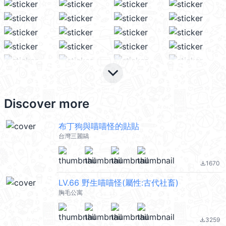
keyboard_arrow_down
Discover more
布丁狗與喵喵怪的貼貼
台灣三麗鷗
1670
file_download
LV.66 野生喵喵怪(屬性:古代社畜)
胸毛公寓
3259
file_download