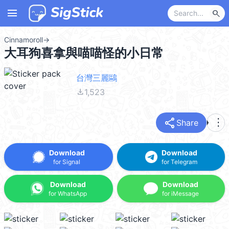
menu
search
Cinnamoroll
→
大耳狗喜拿與喵喵怪的小日常
台灣三麗鷗
file_download
1,523
share
more_vert
Share
Download
Download
for Signal
for Telegram
Download
Download
for WhatsApp
for iMessage