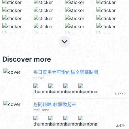
keyboard_arrow_down
Discover more
每日實用☆可愛的貓全螢幕貼圖
erimari
2775
file_download
悠閒貓咪 軟爛動起來
mofusand
47K
file_download