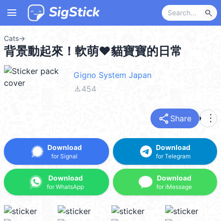
menu
search
Cats
→
背景動起來！軟萌❤貓寶寶的日常
Gigno System Japan
file_download
454
share
more_vert
Share
Download
Download
for Signal
for Telegram
Download
Download
for WhatsApp
for iMessage