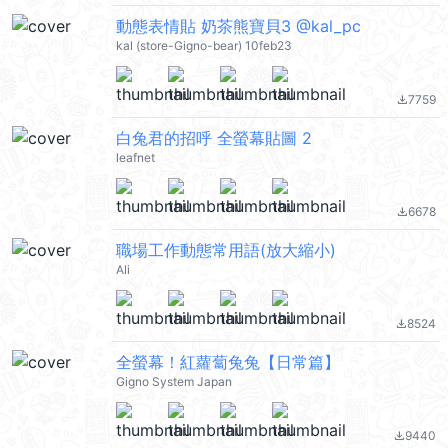
動態表情貼 奶茶熊寶貝3 @kal_pc
kal (store-Gigno-bear) 10feb23
7759
file_download
白兔君的招呼 全螢幕貼圖 2
leafnet
6678
file_download
職場工作動態常用語(放大縮小)
Ali
8524
file_download
全螢幕！紅蘿蔔兔兔【日常篇】
Gigno System Japan
9440
file_download