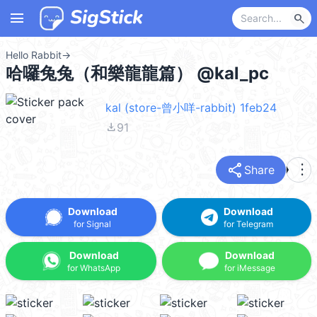
menu
search
Hello Rabbit
→
哈囉兔兔（和樂龍龍篇） @kal_pc
kal (store-曾小咩-rabbit) 1feb24
file_download
91
share
more_vert
Share
Download
Download
for Signal
for Telegram
Download
Download
for WhatsApp
for iMessage