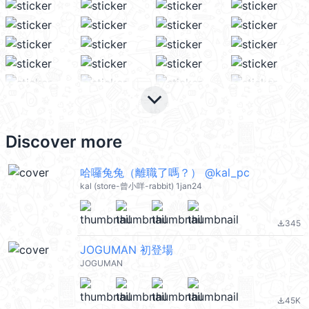
keyboard_arrow_down
Discover more
哈囉兔兔（離職了嗎？） @kal_pc
kal (store-曾小咩-rabbit) 1jan24
345
file_download
JOGUMAN 初登場
JOGUMAN
45K
file_download