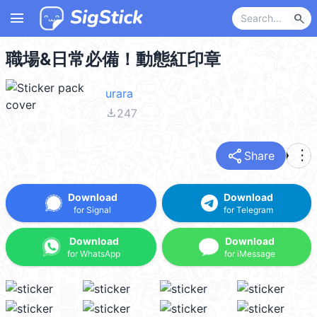
menu
search
職場&日常必備！動態紅印章
urara
file_download
247
share
more_vert
Share
Download
Download
for Signal
for Telegram
Download
Download
for WhatsApp
for iMessage