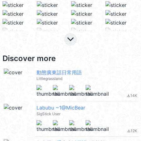
keyboard_arrow_down
Discover more
動態廣東話日常用語
Littlegrassland
14K
file_download
Labubu ~1@MicBear
SigStick User
12K
file_download