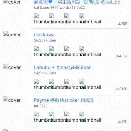
超實用❤手寫生活用語 (動態貼) @kal_pc
kal (store-秋胖-words) 15feb22
18K
file_download
chikkawa
SigStick User
4351
file_download
Labubu + Xmas@MicBear
SigStick User
9120
file_download
Payme 轉數快sticker (動態)
ba1124
17K
file_download