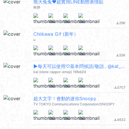
熊大兔兔❤超實用LINE動態表情貼
秋胖
29K
file_download
Chiikawa Gif (新年）
u
55K
file_download
▶︎每天可以使用♡基本問候語/敬語.. @kal_pc
kal (store-rappor-emoji) 16feb24
5707
file_download
超大文字！會動的迷你Snoopy
TV TOKYO Communications Corporation/SNOOPY
4632
file_download