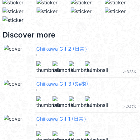
Discover more
Chiikawa Gif 2 (日常）
u
323K
file_download
Chiikawa Gif 3 (%#$!)
u
247K
file_download
Chiikawa Gif 1 (日常）
u