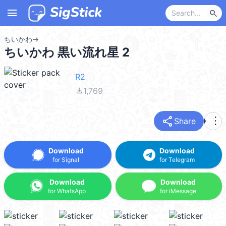
menu
search
ちいかわ
→
ちいかわ 黒い流れ星 2
R2
file_download
1,769
share
more_vert
Share
Download
Download
for Signal
for Telegram
Download
Download
for WhatsApp
for iMessage