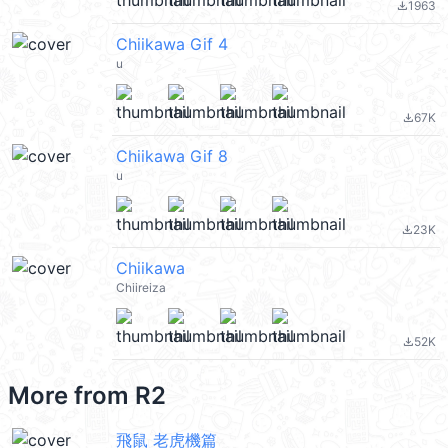
1963
file_download
Chiikawa Gif 4
u
67K
file_download
Chiikawa Gif 8
u
23K
file_download
Chiikawa
Chiireiza
52K
file_download
More from
R2
飛鼠 老虎機篇