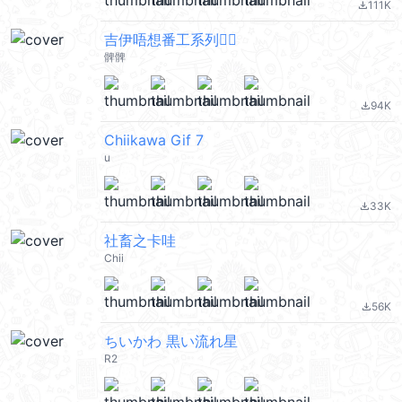
111K
file_download
吉伊唔想番工系列🙂‍↔️
髀髀
94K
file_download
Chiikawa Gif 7
u
33K
file_download
社畜之卡哇
Chii
56K
file_download
ちいかわ 黒い流れ星
R2