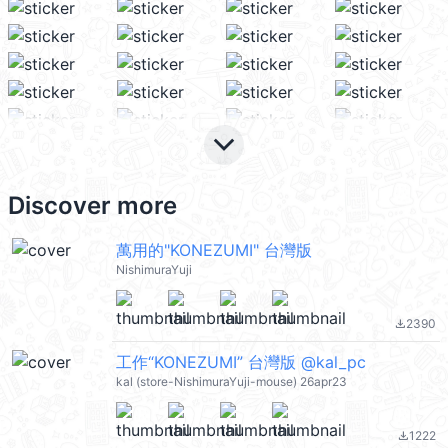
keyboard_arrow_down
Discover more
萬用的"KONEZUMI" 台灣版
NishimuraYuji
2390
file_download
工作“KONEZUMI” 台灣版 @kal_pc
kal (store-NishimuraYuji-mouse) 26apr23
1222
file_download