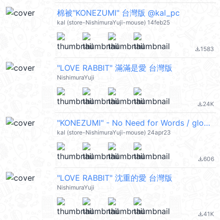
棉被"KONEZUMI" 台灣版 @kal_pc
kal (store-NishimuraYuji-mouse) 14feb25
1583
file_download
"LOVE RABBIT" 滿滿是愛 台灣版
NishimuraYuji
24K
file_download
"KONEZUMI" - No Need for Words / global @kal_pc
kal (store-NishimuraYuji-mouse) 24apr23
606
file_download
"LOVE RABBIT" 沈重的愛 台灣版
NishimuraYuji
41K
file_download