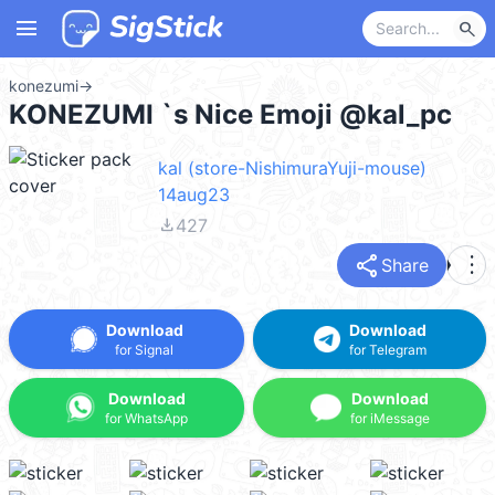
menu
search
konezumi
→
KONEZUMI `s Nice Emoji @kal_pc
kal (store-NishimuraYuji-mouse)
14aug23
file_download
427
share
more_vert
Share
Download
Download
for Signal
for Telegram
Download
Download
for WhatsApp
for iMessage