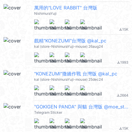
萬用的"LOVE RABBIT" 台灣版
NishimuraYuji
15K
file_download
戲精"KONEZUMI"台灣版 @kal_pc
kal (store-NishimuraYuji-mouse) 26aug24
1993
file_download
"KONEZUMI"撒嬌作戰 台灣版 @kal_pc
kal (store-NishimuraYuji-mouse) 25dec24
2664
file_download
"GOKIGEN PANDA" 與貓 台灣版 @moe_sticker_bot
Telegram Sticker
15K
file_download