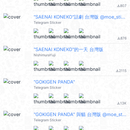
807
file_download
"SAENAI KONEKO"話劇 台灣版 @moe_sticker_bot
Telegram Sticker
876
file_download
"SAENAI KONEKO"的一天 台灣版
NishimuraYuji
2115
file_download
"GOKIGEN PANDA"
Telegram Sticker
13K
file_download
"GOKIGEN PANDA" 與貓 台灣版 @moe_sticker_bot
Telegram Sticker