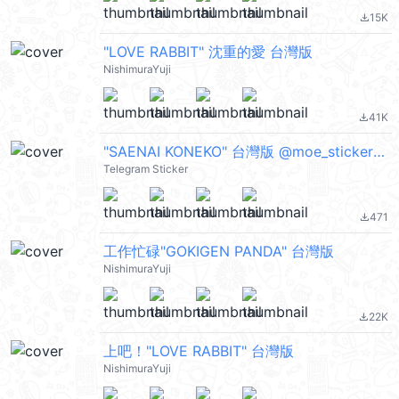
15K
file_download
"LOVE RABBIT" 沈重的愛 台灣版
NishimuraYuji
41K
file_download
"SAENAI KONEKO" 台灣版 @moe_sticker_bot
Telegram Sticker
471
file_download
工作忙碌"GOKIGEN PANDA" 台灣版
NishimuraYuji
22K
file_download
上吧！"LOVE RABBIT" 台灣版
NishimuraYuji