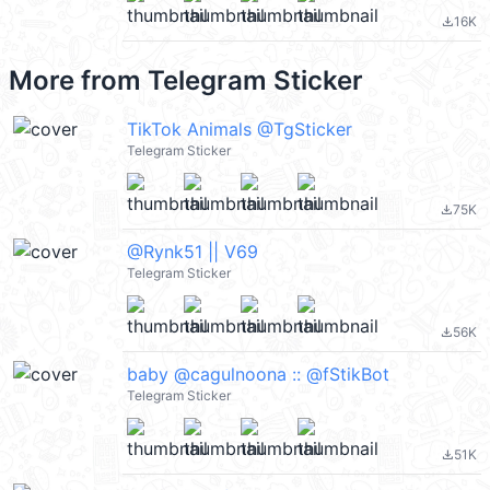
16K
file_download
More from
Telegram Sticker
TikTok Animals @TgSticker
Telegram Sticker
75K
file_download
@Rynk51 || V69
Telegram Sticker
56K
file_download
baby @cagulnoona :: @fStikBot
Telegram Sticker
51K
file_download