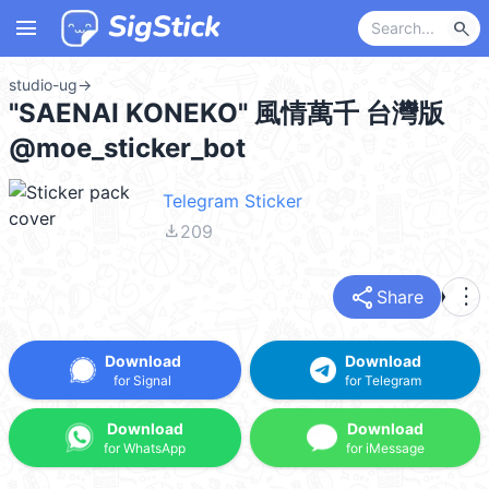
menu
search
studio-ug
→
"SAENAI KONEKO" 風情萬千 台灣版
@moe_sticker_bot
Telegram Sticker
file_download
209
share
more_vert
Share
Download
Download
for Signal
for Telegram
Download
Download
for WhatsApp
for iMessage