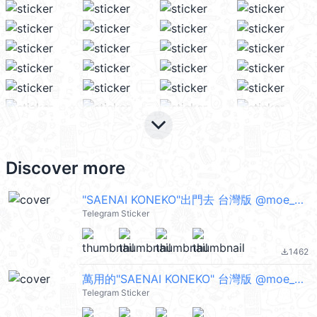
keyboard_arrow_down
Discover more
"SAENAI KONEKO"出門去 台灣版 @moe_sticker_bot
Telegram Sticker
1462
file_download
萬用的"SAENAI KONEKO" 台灣版 @moe_sticker_bot
Telegram Sticker