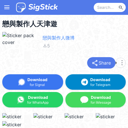
menu
search
戀與製作人天津遊
戀與製作人微博
file_download
5
share
more_vert
Share
Download
Download
for Signal
for Telegram
Download
Download
for WhatsApp
for iMessage