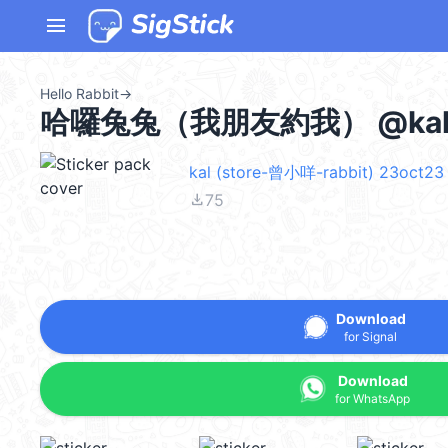
menu
Hello Rabbit
→
哈囉兔兔（我朋友約我） @kal
kal (store-曾小咩-rabbit) 23oct23
file_download
75
Download
for Signal
Download
for WhatsApp