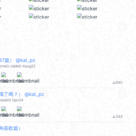
篇） @kal_pc
mei)-rabbit) 4aug22
640
file_download
了嗎？） @kal_pc
abbit) 1jan24
345
file_download
夠喜歡篇）