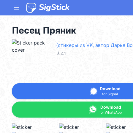
menu
Песец Пряник
(стикеры из VK, автор Дарья Во
file_download
41
Download
for Signal
Download
for WhatsApp