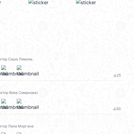
автор Саша Лимонъ
25
file_download
 автор Вика Смирнова)
93
file_download
автор Лана Моргана