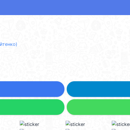
йтенко)