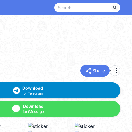
search
share
more_vert
Share
Download
for Telegram
Download
for iMessage