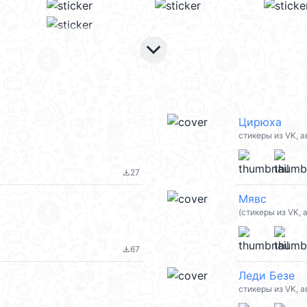
keyboard_arrow_down
Цирюха
стикеры из VK, 
27
file_download
Мявс
(стикеры из VK,
67
file_download
Леди Безе
стикеры из VK, 