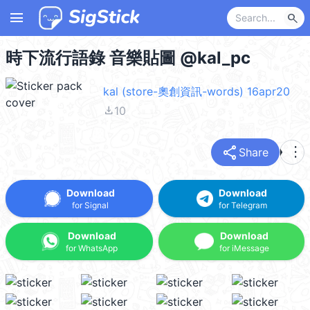
menu
search
時下流行語錄 音樂貼圖 @kal_pc
kal (store-奧創資訊-words) 16apr20
file_download
10
share
more_vert
Share
Download
Download
for Signal
for Telegram
Download
Download
for WhatsApp
for iMessage