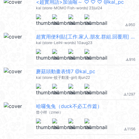
<超實用語>加油喔～ ♡ ♡ ♡ @kal_pc
kal (store-MOMO Fish-words) 23jul24
950
file_download
超實用便利貼[工作.家人.朋友.群組.回覆用] @kal_pc
kal (store-Leihl-words) 10aug23
916
file_download
蘑菇頭動畫表情7 @kal_pc
kal (store-蚊子動漫-girl) 8jun22
1297
file_download
哈囉兔兔（duck不必工作篇）
曾小咩（zmei）
1156
file_download