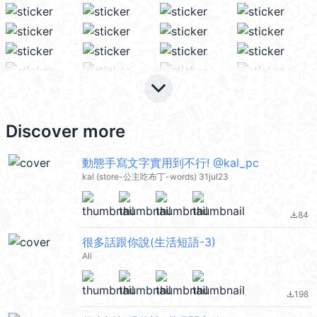
keyboard_arrow_down
Discover more
動態手寫文字實用到不行! @kal_pc
kal (store-公主吃布丁-words) 31jul23
84
file_download
很多話跟你說(生活短語-3)
Ali
198
file_download