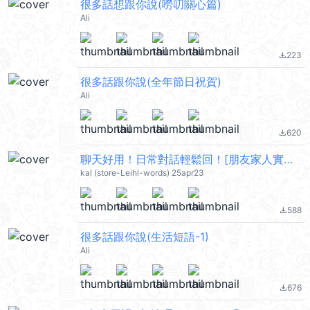
很多話想跟你說(嘮叨關心篇)
Ali
223
file_download
很多話跟你說(全年節日祝賀)
Ali
620
file_download
聊天好用！日常對話輕鬆回！[朋友家人實用] @kal_pc
kal (store-Leihl-words) 25apr23
588
file_download
很多話跟你說(生活短語-1)
Ali
676
file_download