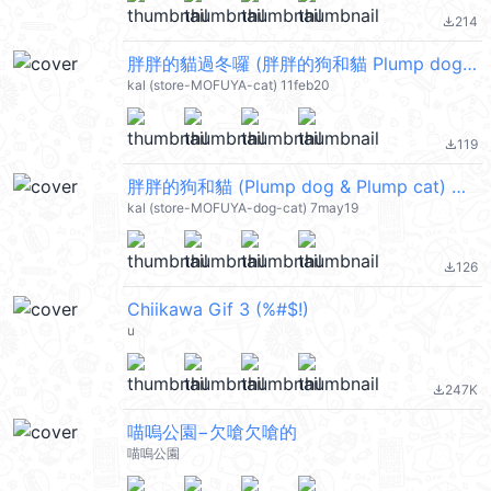
214
file_download
胖胖的貓過冬囉 (胖胖的狗和貓 Plump dog & Plump cat) @kal_pc
kal (store-MOFUYA-cat) 11feb20
119
file_download
胖胖的狗和貓 (Plump dog & Plump cat) @kal_pc
kal (store-MOFUYA-dog-cat) 7may19
126
file_download
Chiikawa Gif 3 (%#$!)
u
247K
file_download
喵嗚公園−欠嗆欠嗆的
喵嗚公園