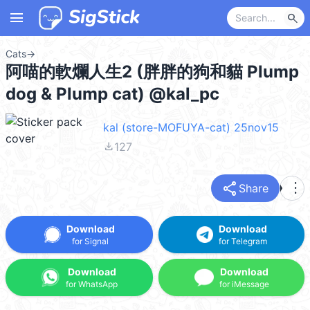
menu
search
Cats
→
阿喵的軟爛人生2 (胖胖的狗和貓 Plump
dog & Plump cat) @kal_pc
kal (store-MOFUYA-cat) 25nov15
file_download
127
share
more_vert
Share
Download
Download
for Signal
for Telegram
Download
Download
for WhatsApp
for iMessage