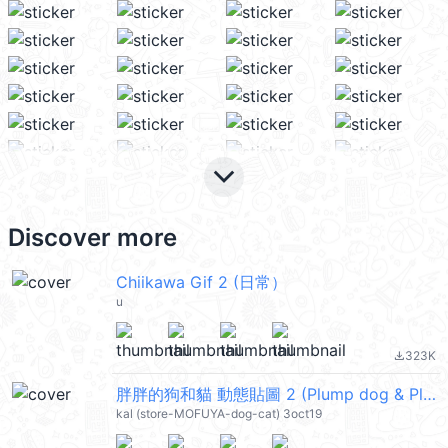
keyboard_arrow_down
Discover more
Chiikawa Gif 2 (日常）
u
323K
file_download
胖胖的狗和貓 動態貼圖 2 (Plump dog & Plump cat) @kal_pc
kal (store-MOFUYA-dog-cat) 3oct19