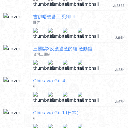
2355
file_download
吉伊唔想番工系列🙂‍↔️
髀髀
94K
file_download
三麗鷗X反應過激的貓 激動篇
台灣三麗鷗
28K
file_download
Chiikawa Gif 4
u
67K
file_download
Chiikawa Gif 1 (日常）
u