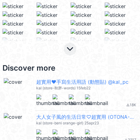
keyboard_arrow_down
Discover more
超實用❤手寫生活用語 (動態貼) @kal_pc
kal (store-秋胖-words) 15feb22
18K
file_download
大人女子風的生活日常♡超實用 (OTONA-GIRL) @kal_pc
kal (store-beni orange-girl) 25apr23
2217