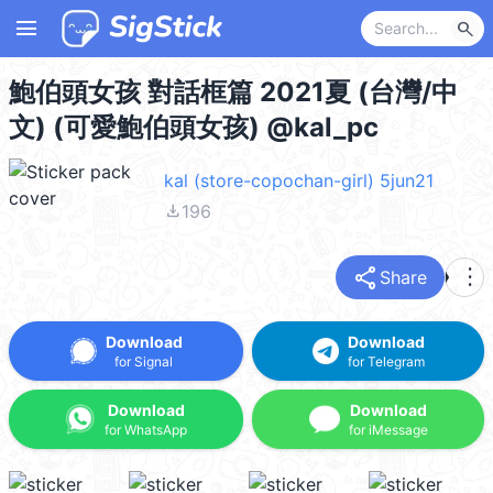
menu
search
鮑伯頭女孩 對話框篇 2021夏 (台灣/中
文) (可愛鮑伯頭女孩) @kal_pc
kal (store-copochan-girl) 5jun21
file_download
196
share
more_vert
Share
Download
Download
for Signal
for Telegram
Download
Download
for WhatsApp
for iMessage