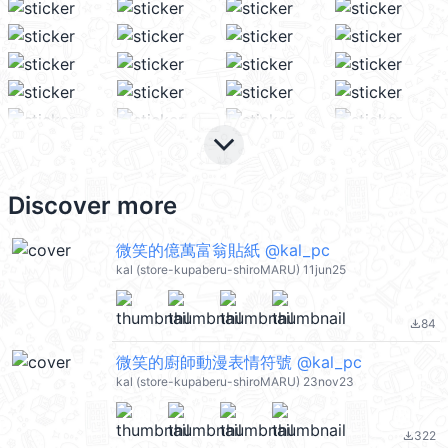
keyboard_arrow_down
Discover more
微笑的億萬富翁貼紙 @kal_pc
kal (store-kupaberu-shiroMARU) 11jun25
84
file_download
微笑的廚師動漫表情符號 @kal_pc
kal (store-kupaberu-shiroMARU) 23nov23
322
file_download