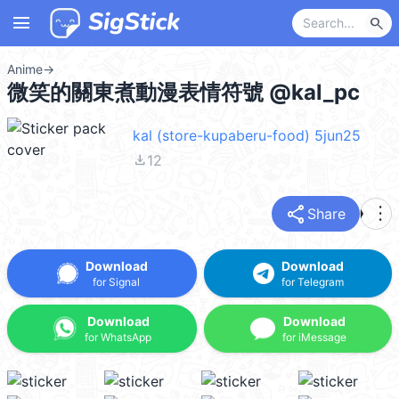
menu
search
Anime
→
微笑的關東煮動漫表情符號 @kal_pc
kal (store-kupaberu-food) 5jun25
file_download
12
share
more_vert
Share
Download
Download
for Signal
for Telegram
Download
Download
for WhatsApp
for iMessage