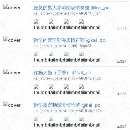
微笑的男人咖啡館表情符號 @kal_pc
kal (store-kupaberu-shiroMARU) 11jun24
256
file_download
微笑的壽司動漫表情符號 @kal_pc
kal (store-kupaberu-sushi) 18apr24
324
file_download
移動人類（手勢） @kal_pc
kal (store-kupaberu-shiroMARU) 12jan23
396
file_download
微笑露營動漫表情符號 @kal_pc
kal (store-kupaberu-shiroMARU) 20feb24
354
file_download