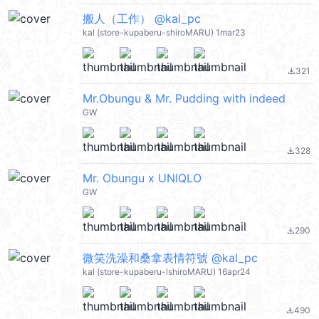
搬人（工作） @kal_pc
kal (store-kupaberu-shiroMARU) 1mar23
321
file_download
Mr.Obungu & Mr. Pudding with indeed
GW
328
file_download
Mr. Obungu x UNIQLO
GW
290
file_download
微笑洗澡和桑拿表情符號 @kal_pc
kal (store-kupaberu-lshiroMARU) 16apr24
490
file_download