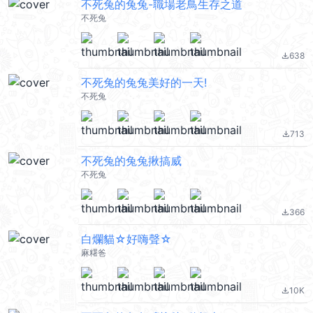
不死兔的兔兔-職場老鳥生存之道
不死兔
638
file_download
不死兔的兔兔美好的一天!
不死兔
713
file_download
不死兔的兔兔揪搞威
不死兔
366
file_download
白爛貓☆好嗨聲☆
麻糬爸
10K
file_download