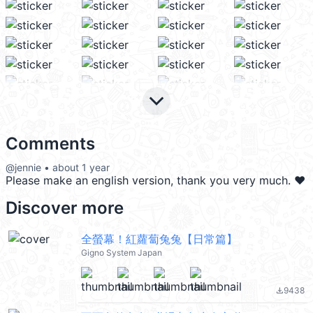
keyboard_arrow_down
Comments
@jennie • about 1 year
Please make an english version, thank you very much. ❤️
Discover more
全螢幕！紅蘿蔔兔兔【日常篇】
Gigno System Japan
9438
file_download