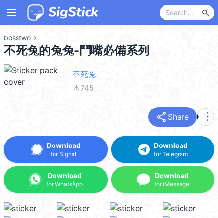
menu
search
bosstwo
→
不死兔的兔兔-鬥嘴必備系列
不死兔
file_download
745
share
more_vert
Share
Download
Download
for Signal
for Telegram
Download
Download
for WhatsApp
for iMessage