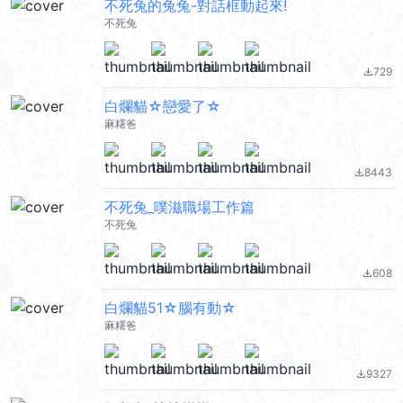
不死兔的兔兔-對話框動起來!
不死兔
729
file_download
白爛貓☆戀愛了☆
麻糬爸
8443
file_download
不死兔_噗滋職場工作篇
不死兔
608
file_download
白爛貓51☆腦有動☆
麻糬爸
9327
file_download