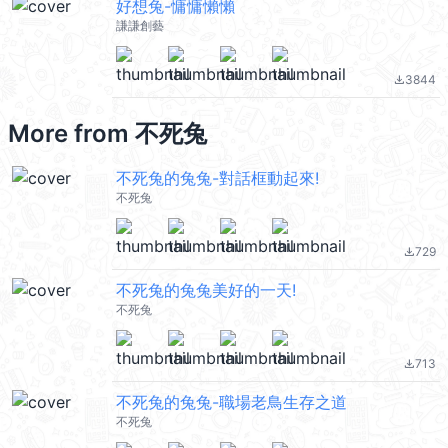
好想兔-慵慵懶懶
謙謙創藝
3844
file_download
More from
不死兔
不死兔的兔兔-對話框動起來!
不死兔
729
file_download
不死兔的兔兔美好的一天!
不死兔
713
file_download
不死兔的兔兔-職場老鳥生存之道
不死兔