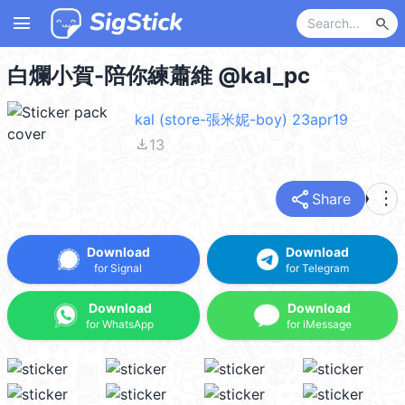
menu
search
白爛小賀-陪你練蕭維 @kal_pc
kal (store-張米妮-boy) 23apr19
file_download
13
share
more_vert
Share
Download
Download
for Signal
for Telegram
Download
Download
for WhatsApp
for iMessage