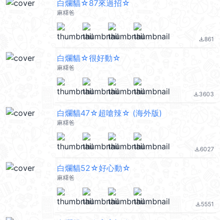
白爛貓☆87來過招☆
麻糬爸
861
file_download
白爛貓☆很好動☆
麻糬爸
3603
file_download
白爛貓47☆超嗆辣☆ (海外版)
麻糬爸
6027
file_download
白爛貓52☆好心動☆
麻糬爸
5551
file_download