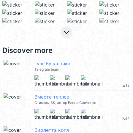
keyboard_arrow_down
Discover more
Гуле Кусалочка
Telegram team
12
file_download
Вместе теплее
Стикеры ВК, автор Елена Савченко
42
file_download
Виолетта котя