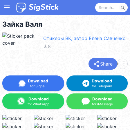
menu
search
Зайка Валя
Стикеры ВК, автор Елена Савченко
file_download
8
share
more_vert
Share
Download
Download
for Signal
for Telegram
Download
Download
for WhatsApp
for iMessage