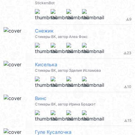
StickersBot
9
file_download
Снежик
Стикеры ВК, автор Алеа Фокс
23
file_download
Киселька
Стикеры ВК, автор Эделия Исламова
10
file_download
Винс
Стикеры ВК, автор Ирина Брэдкэт
15
file_download
Гуле Кусалочка