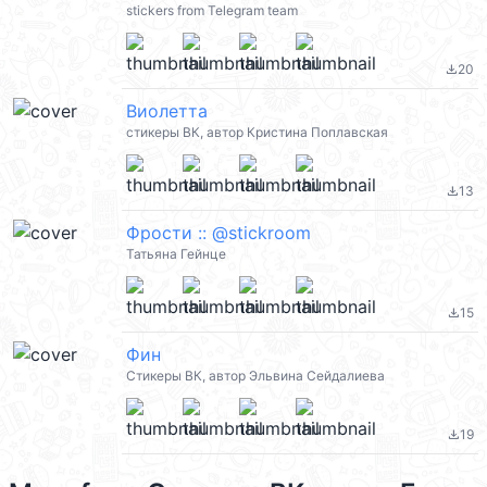
stickers from Telegram team
20
file_download
Виолетта
стикеры ВК, автор Кристина Поплавская
13
file_download
Фрости :: @stickroom
Татьяна Гейнце
15
file_download
Фин
Стикеры ВК, автор Эльвина Сейдалиева
19
file_download