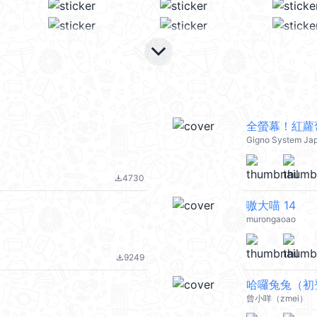
keyboard_arrow_down
全螢幕！紅蘿
Gigno System Ja
4730
file_download
嗷大喵 14
murongaoao
9249
file_download
哈囉兔兔（初
曾小咩（zmei）