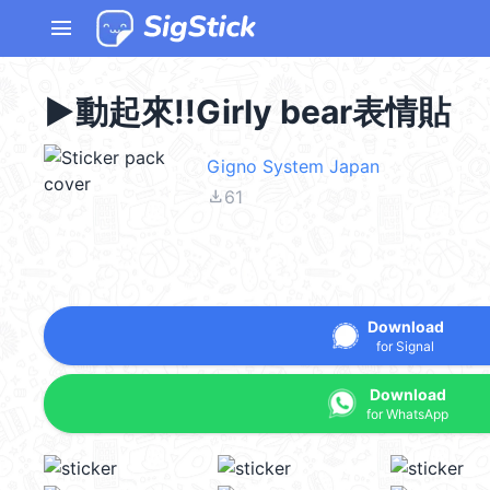
menu
▶︎動起來!!Girly bear表情貼
Gigno System Japan
file_download
61
Download
for Signal
Download
for WhatsApp