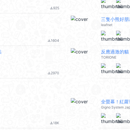
925
file_download
三隻小熊好朋
leafnet
1604
file_download
貼
反應過激的貓
TORIONE
2970
file_download
全螢幕！紅蘿
Gigno System Ja
18K
file_download