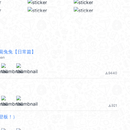
蔔兔兔【日常篇】
pan
9440
file_download
921
file_download
登板！）