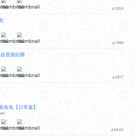
1654
file_download
友
1996
file_download
 超過激貼圖
2617
file_download
蔔兔兔【日常篇】
pan
9440
file_download