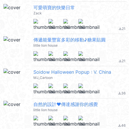
可愛萌寶的快樂日常
Zack
21
file_download
傳遞能量豐富多彩的移動♪糖果貼圓
little lion house
21
file_download
Soidow Halloween Popup : V. China
MJ_Cartoon
36
file_download
自然的設計♥️傳達感謝你的感覺
little lion house
46
file_download