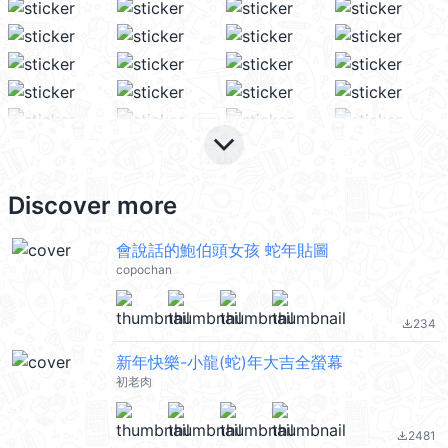
keyboard_arrow_down
Discover more
會說話的鮑伯頭女孩 蛇年貼圖
copochan
234
file_download
新年快樂-小龍(蛇)年大吉全螢幕
初老肉
2481
file_download