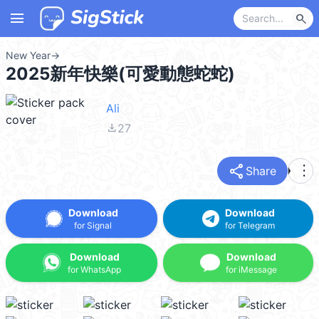
menu
search
New Year
→
2025新年快樂(可愛動態蛇蛇)
Ali
file_download
27
share
more_vert
Share
Download
Download
for Signal
for Telegram
Download
Download
for WhatsApp
for iMessage