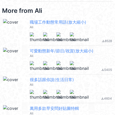
More from
Ali
職場工作動態常用語(放大縮小)
Ali
8528
file_download
可愛動態新年/節日/祝賀(放大縮小)
Ali
5405
file_download
很多話跟你說(生活日常)
Ali
4604
file_download
萬用多款早安問好貼圖特輯
Ali