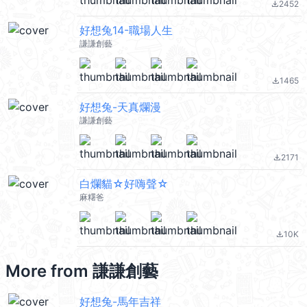
2452
file_download
好想兔14-職場人生
謙謙創藝
1465
file_download
好想兔-天真爛漫
謙謙創藝
2171
file_download
白爛貓☆好嗨聲☆
麻糬爸
10K
file_download
More from
謙謙創藝
好想兔-馬年吉祥