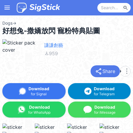
menu
search
Dogs
→
好想兔-撒嬌放閃 寵粉特典貼圖
謙謙創藝
file_download
959
share
more_vert
Share
Download
Download
for Signal
for Telegram
Download
Download
for WhatsApp
for iMessage