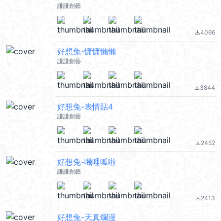
謙謙創藝
4066
file_download
好想兔-慵慵懶懶
謙謙創藝
3844
file_download
好想兔-表情貼4
謙謙創藝
2452
file_download
好想兔-嘰哩呱啦
謙謙創藝
2413
file_download
好想兔-天真爛漫