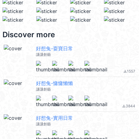
Discover more
好想兔-耍寶日常
謙謙創藝
1557
file_download
好想兔-慵慵懶懶
謙謙創藝
3844
file_download
好想兔-實用日常
謙謙創藝