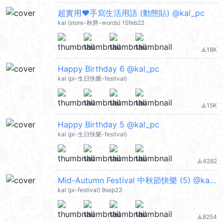
超實用❤手寫生活用語 (動態貼) @kal_pc
kal (store-秋胖-words) 15feb22
18K
file_download
Happy Birthday 6 @kal_pc
kal (pi-生日快樂-festival)
15K
file_download
Happy Birthday 5 @kal_pc
kal (pi-生日快樂-festival)
4282
file_download
Mid-Autumn Festival 中秋節快樂 (5) @kal_pc
kal (pi-festival) 9sep23
8254
file_download