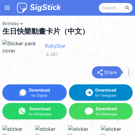
menu
search
Birthday
→
生日快樂動畫卡片（中文）
RubyStar
file_download
381
share
more_vert
Share
Download
Download
for Signal
for Telegram
Download
Download
for WhatsApp
for iMessage