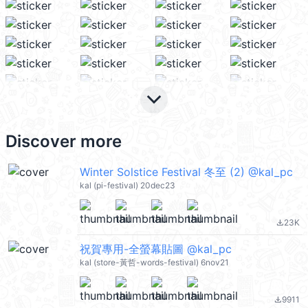
keyboard_arrow_down
Discover more
Winter Solstice Festival 冬至 (2) @kal_pc
kal (pi-festival) 20dec23
23K
file_download
祝賀專用-全螢幕貼圖 @kal_pc
kal (store-黃哲-words-festival) 6nov21
9911
file_download