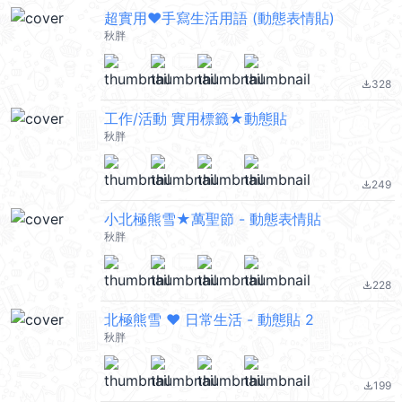
超實用❤手寫生活用語 (動態表情貼)
秋胖
328
file_download
工作/活動 實用標籤★動態貼
秋胖
249
file_download
小北極熊雪★萬聖節 - 動態表情貼
秋胖
228
file_download
北極熊雪 ❤ 日常生活 - 動態貼 2
秋胖
199
file_download