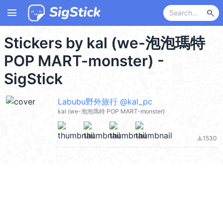
menu
search
Stickers by kal (we-泡泡瑪特
POP MART-monster) -
SigStick
Labubu野外旅行 @kal_pc
kal (we-泡泡瑪特 POP MART-monster)
1530
file_download