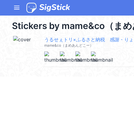
menu
Stickers by mame&co（ま
うるせぇトリ×ふるさと納税 感謝・りょ
mame&co（まめあんどこー）