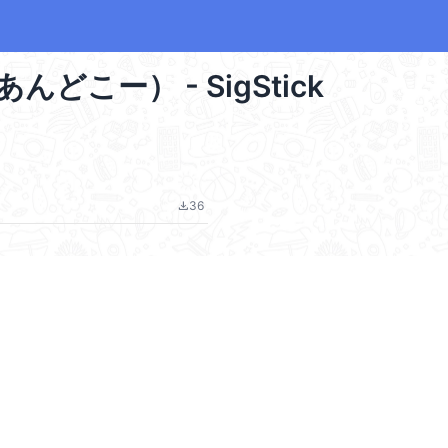
めあんどこー） - SigStick
36
file_download