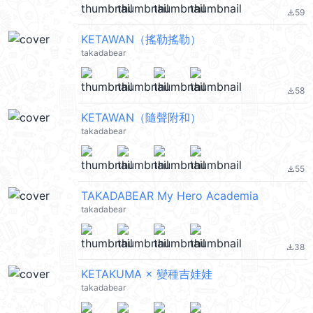
59
file_download
KETAWAN（搖勒搖勒）
takadabear
58
file_download
KETAWAN（隨聲附和）
takadabear
55
file_download
TAKADABEAR My Hero Academia
takadabear
38
file_download
KETAKUMA × 變種吉娃娃
takadabear