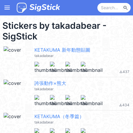
menu
search
Stickers by takadabear -
SigStick
KETAKUMA 新年動態貼圖
takadabear
437
file_download
誇張動作×熊大
takadabear
434
file_download
KETAKUMA（冬季篇）
takadabear