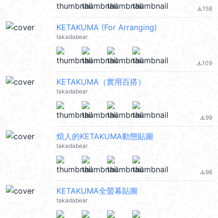
158
file_download
KETAKUMA (For Arranging)
takadabear
109
file_download
KETAKUMA（實用百搭）
takadabear
99
file_download
煩人的KETAKUMA動態貼圖
takadabear
98
file_download
KETAKUMA全螢幕貼圖
takadabear