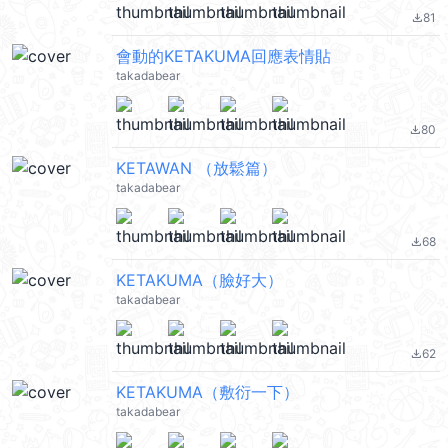
81
file_download
會動的KETAKUMA回應表情貼
takadabear
80
file_download
KETAWAN （放鬆篇）
takadabear
68
file_download
KETAKUMA（臉好大）
takadabear
62
file_download
KETAKUMA（敷衍一下）
takadabear