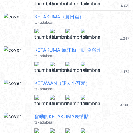
261
file_download
KETAKUMA（夏日篇）
takadabear
247
file_download
KETAKUMA 瘋狂動一動 全螢幕
takadabear
174
file_download
KETAWAN（迷人小可愛）
takadabear
160
file_download
會動的KETAKUMA表情貼
takadabear