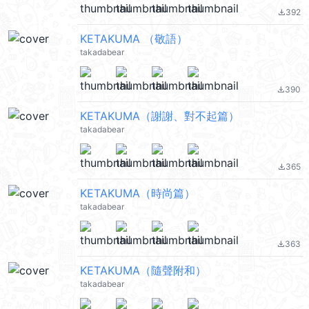
392
file_download
KETAKUMA （敬語）
takadabear
390
file_download
KETAKUMA（謝謝、對不起篇）
takadabear
365
file_download
KETAKUMA（時尚篇）
takadabear
363
file_download
KETAKUMA（隨聲附和）
takadabear