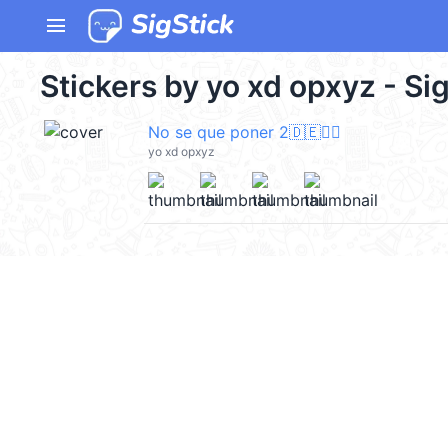
menu
Stickers by yo xd opxyz - Si
No se que poner 2🇩🇪🙋‍♂️
yo xd opxyz