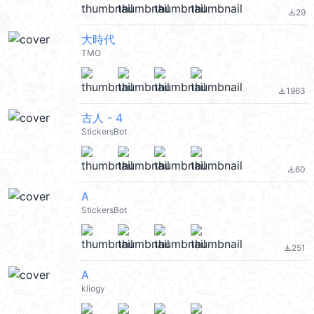
29
file_download
大時代
TMO
1963
file_download
古人 - 4
StickersBot
60
file_download
A
StickersBot
251
file_download
A
kliogy