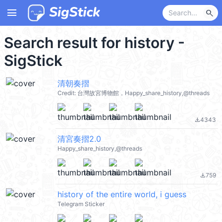
menu
search
Search result for history -
SigStick
清朝奏摺
Credit: 台灣故宮博物館，Happy_share_history,@threads
4343
file_download
清宮奏摺2.0
Happy_share_history,@threads
759
file_download
history of the entire world, i guess
Telegram Sticker