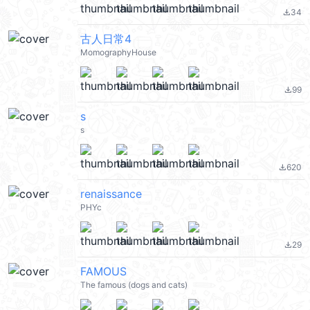
34
file_download
古人日常4
MomographyHouse
99
file_download
s
s
620
file_download
renaissance
PHYc
29
file_download
FAMOUS
The famous (dogs and cats)