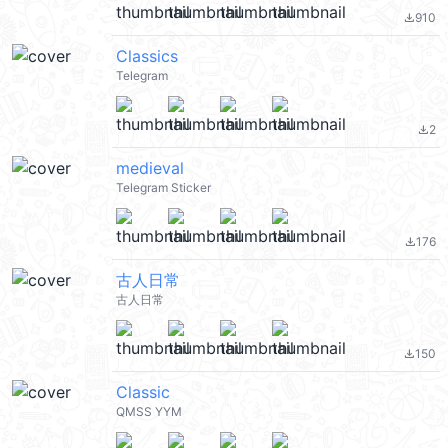
910
file_download
Classics
Telegram
2
file_download
medieval
Telegram Sticker
176
file_download
古人日常
古人日常
150
file_download
Classic
QMSS YYM