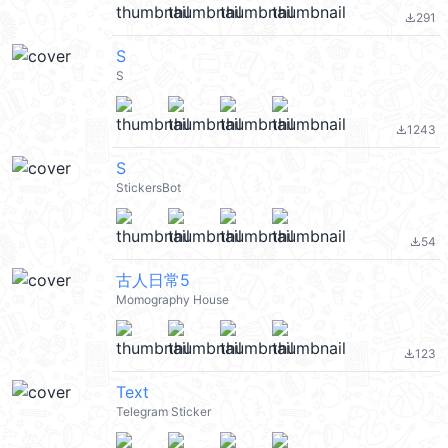
291
file_download
S
S
1243
file_download
S
StickersBot
54
file_download
古人日常5
Momography House
123
file_download
Text
Telegram Sticker