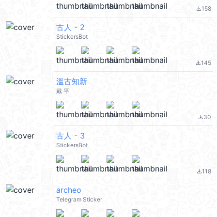
158
file_download
古人 - 2
StickersBot
145
file_download
溫古知新
戴 平
30
file_download
古人 - 3
StickersBot
118
file_download
archeo
Telegram Sticker