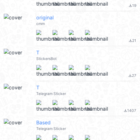
19
file_download
original
cmm
21
file_download
T
StickersBot
27
file_download
T
Telegram Sticker
1407
file_download
Based
Telegram Sticker