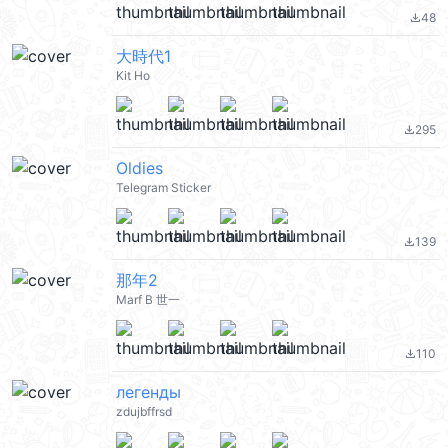
48
file_download
大時代1
Kit Ho
295
file_download
Oldies
Telegram Sticker
139
file_download
那年2
Marf B 世一
110
file_download
легенды
zdujbffrsd