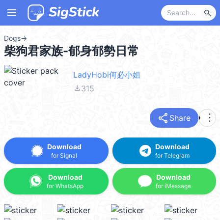
menu
search
Dogs
→
柴狗君家族-郁身郁勢日常
LadyHobi何必小姐
file_download
315
share
more_vert
Share
Download
Download
for Signal
for Telegram
Download
Download
for WhatsApp
for iMessage