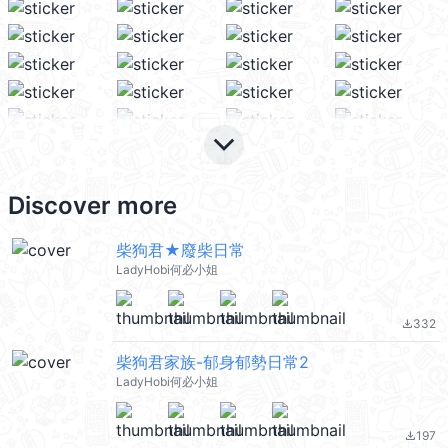
keyboard_arrow_down
Discover more
柴狗君★廢柴日常
LadyHobi何必小姐
332
file_download
柴狗君家族-郁身郁勢日常2
LadyHobi何必小姐
197
file_download