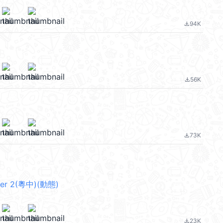
94K
file_download
56K
file_download
73K
file_download
er 2(粵中)(動態)
23K
file_download