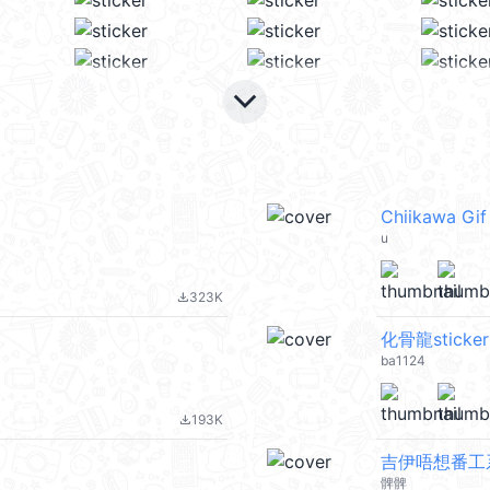
keyboard_arrow_down
Chiikawa Gif
u
323K
file_download
化骨龍sticke
ba1124
193K
file_download
吉伊唔想番工系列
髀髀