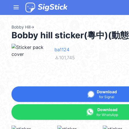
menu
Bobby Hill
→
Bobby hill sticker(粵中)(動態
ba1124
file_download
101,745
Download
for Signal
Download
for WhatsApp