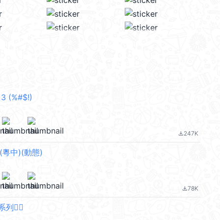
 3 (%#$!)
247K
file_download
r(粵中)(動態)
78K
file_download
🙂‍↔️