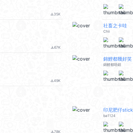
35K
file_download
社畜之卡哇
Chii
67K
file_download
錦鯉都幾好笑
錦鯉都唔錯
49K
file_download
印尼肥仔stick
ba1124
78K
file_download