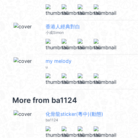
香港人經典對白
小成Simon
my melody
u
More from
ba1124
化骨龍sticker(粵中)(動態)
ba1124