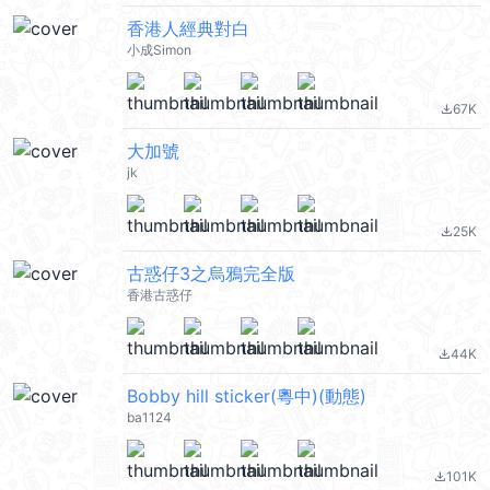
香港人經典對白
小成Simon
67K
file_download
大加號
jk
25K
file_download
古惑仔3之烏鴉完全版
香港古惑仔
44K
file_download
Bobby hill sticker(粵中)(動態)
ba1124
101K
file_download