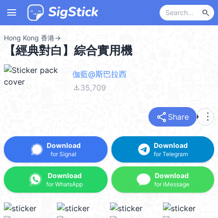
menu
search
Hong Kong 香港
→
【經典對白】綜合實用機
伽藍@斯巴拉西
file_download
35,709
share
more_vert
Share
Download
Download
for Signal
for Telegram
Download
Download
for WhatsApp
for iMessage