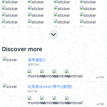
keyboard_arrow_down
Discover more
逃學威龍2
達利 Dali
33K
file_download
化骨龍sticker(粵中)(動態)
ba1124
78K
file_download