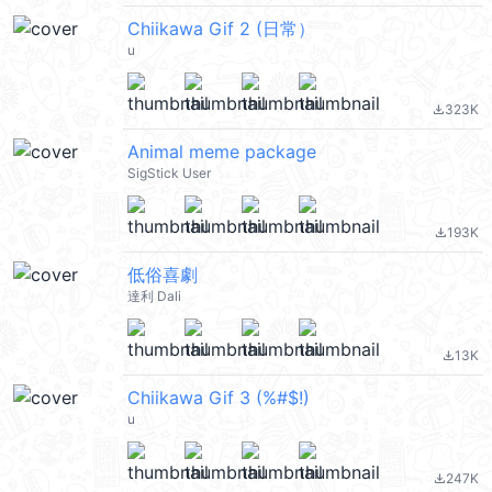
Chiikawa Gif 2 (日常）
u
323K
file_download
Animal meme package
SigStick User
193K
file_download
低俗喜劇
達利 Dali
13K
file_download
Chiikawa Gif 3 (%#$!)
u
247K
file_download