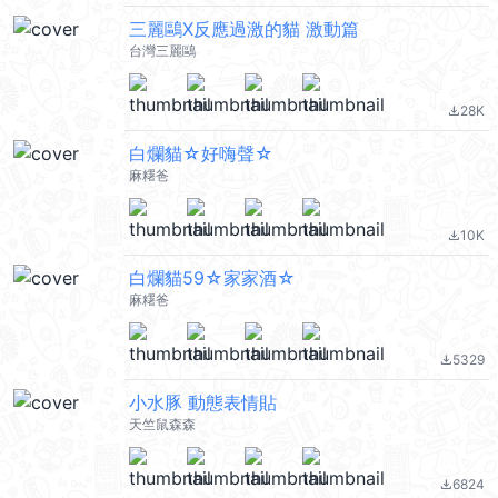
三麗鷗X反應過激的貓 激動篇
台灣三麗鷗
28K
file_download
白爛貓☆好嗨聲☆
麻糬爸
10K
file_download
白爛貓59☆家家酒☆
麻糬爸
5329
file_download
小水豚 動態表情貼
天竺鼠森森
6824
file_download