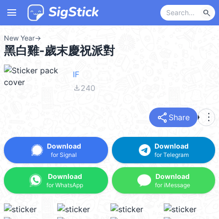
menu
search
New Year
→
黑白雞-歲末慶祝派對
IF
file_download
240
share
more_vert
Share
Download
Download
for Signal
for Telegram
Download
Download
for WhatsApp
for iMessage