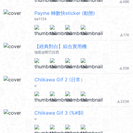
48K
file_download
Payme 轉數快sticker (動態)
ba1124
17K
file_download
【經典對白】綜合實用機
伽藍@斯巴拉西
35K
file_download
Chiikawa Gif 2 (日常）
u
323K
file_download
Chiikawa Gif 3 (%#$!)
u