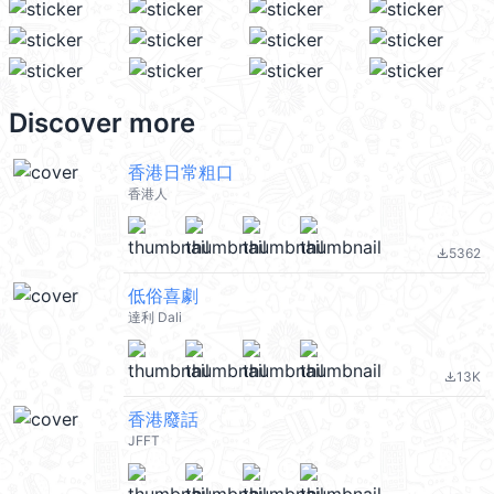
Discover more
香港日常粗口
香港人
5362
file_download
低俗喜劇
達利 Dali
13K
file_download
香港廢話
JFFT