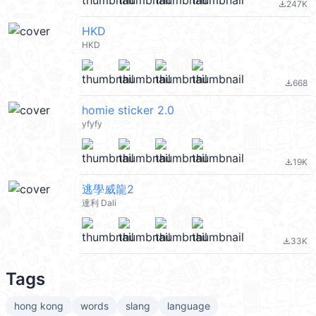
247K
file_download
HKD
HKD
668
file_download
homie sticker 2.0
yfyfy
19K
file_download
逃學威龍2
達利 Dali
33K
file_download
Tags
hong kong
words
slang
language