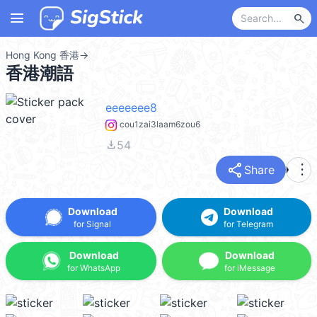
menu
search
Hong Kong 香港
→
香港潮語
eeeeeee8
cou1zai3laam6zou6
file_download
54
share
more_vert
Share
Download
Download
for Signal
for Telegram
Download
Download
for WhatsApp
for iMessage